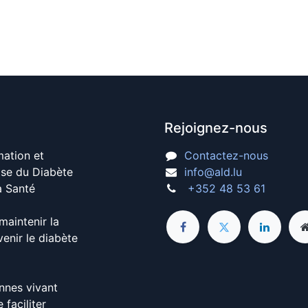
Rejoignez-nous
mation et
Contactez-nous
ise du Diabète
info@ald.lu
a Santé
+352 48 53 61
maintenir la
venir le diabète
nnes vivant
faciliter