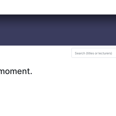
0
-nous
 moment.