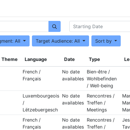
0
gment: All
Target Audience: All
Sort by
Theme
Language
Date
Type
Le
French /
No date
Bien-être /
Français
availables
Wohlbefinden
/ Well-being
Luxembourgeois
No date
Rencontres /
Mar
/
availables
Treffen /
Mar
Lëtzebuergesch
Meetings
Mar
French /
No date
Rencontres /
Jes
Français
availables
Treffen /
Tav