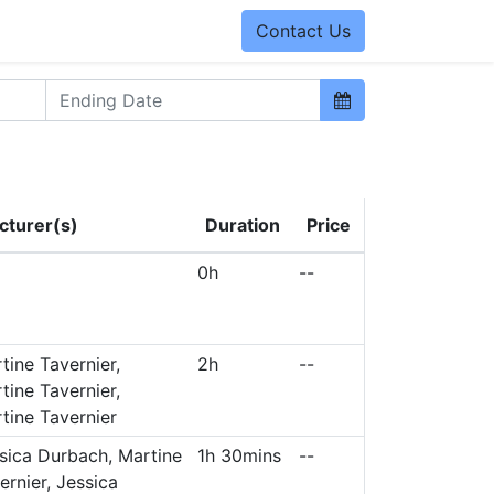
Contact Us
cturer(s)
Duration
Price
0h
--
tine Tavernier,
2h
--
tine Tavernier,
tine Tavernier
sica Durbach, Martine
1h 30mins
--
ernier, Jessica