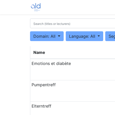
Home
Trainings
Contact us
Domain: All
Language: All
Se
Name
Emotions et diabète
Pumpentreff
Elterntreff