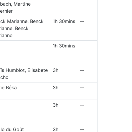
bach, Martine
ernier
ck Marianne, Benck
1h 30mins
--
ianne, Benck
ianne
1h 30mins
--
ïs Humblot, Elisabete
3h
--
ncho
ie Béka
3h
--
3h
--
le du Goût
3h
--