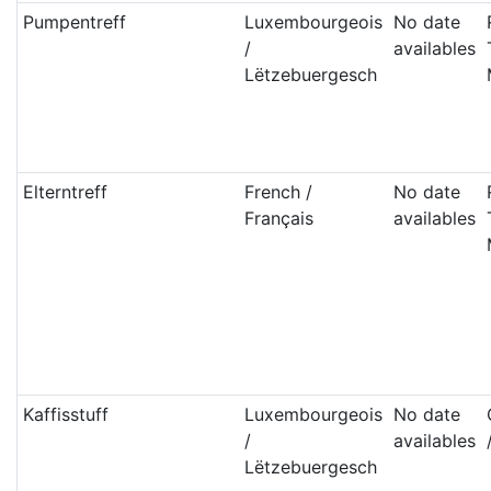
Pumpentreff
Luxembourgeois
No date
/
availables
Lëtzebuergesch
Elterntreff
French /
No date
Français
availables
Kaffisstuff
Luxembourgeois
No date
/
availables
Lëtzebuergesch