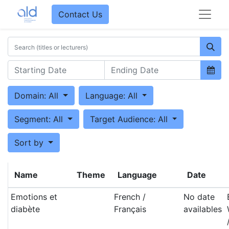
Contact Us
Domain: All
Language: All
Segment: All
Target Audience: All
Sort by
Name
Theme
Language
Date
Emotions et
French /
No date
diabète
Français
availables